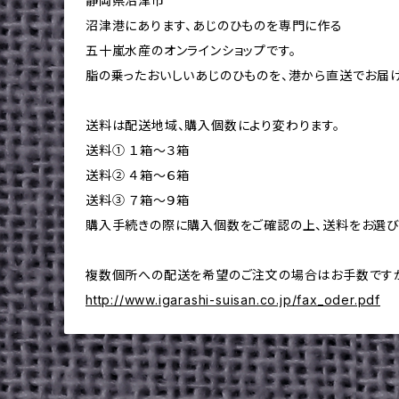
静岡県沼津市
沼津港にあります、あじのひものを専門に作る
五十嵐水産のオンラインショップです。
脂の乗ったおいしいあじのひものを、港から直送でお届け
送料は配送地域、購入個数により変わります。
送料① １箱～３箱
送料② ４箱～６箱
送料③ ７箱～９箱
購入手続きの際に購入個数をご確認の上、送料をお選び
複数個所への配送を希望のご注文の場合はお手数ですが
http://www.igarashi-suisan.co.jp/fax_oder.pdf